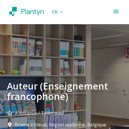
Aller
au
FR
Page d'accueil
contenu
Auteur (Enseignement
francophone)
À distance / Télétravail
Braine-l'Alleud
,
Région wallonne
,
Belgique